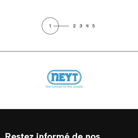
1
2
3
4
5
Restez informé de nos