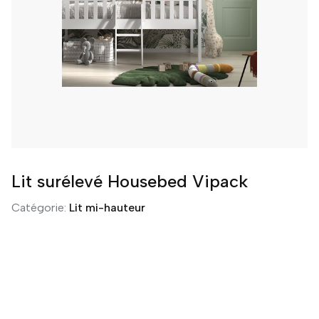
Lit surélevé Housebed Vipack
Catégorie:
Lit mi-hauteur
T
m
C