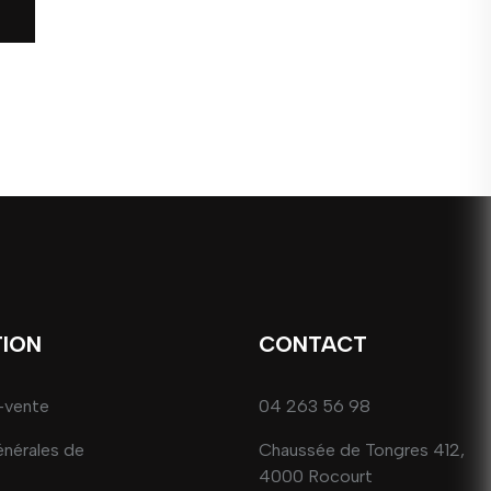
TION
CONTACT
-vente
04 263 56 98
énérales de
Chaussée de Tongres 412,
4000 Rocourt