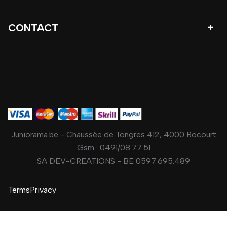
CONTACT
Juniorama.be - Chaussée de Tongres 412, 4000 Rocourt
Gsm :
0491/08.77.51
SA DEV-CREATIONS - BE 0597.695.489
Terms
Privacy