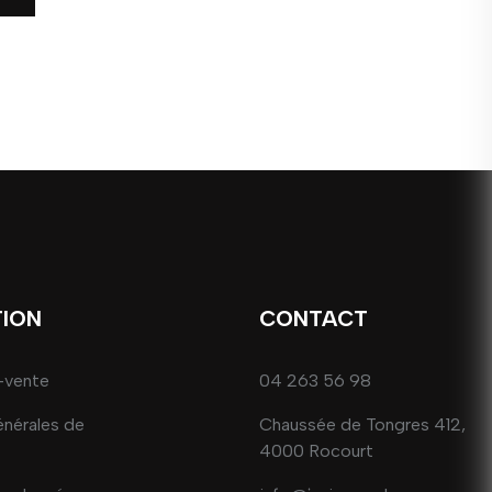
TION
CONTACT
-vente
04 263 56 98
énérales de
Chaussée de Tongres 412,
4000 Rocourt