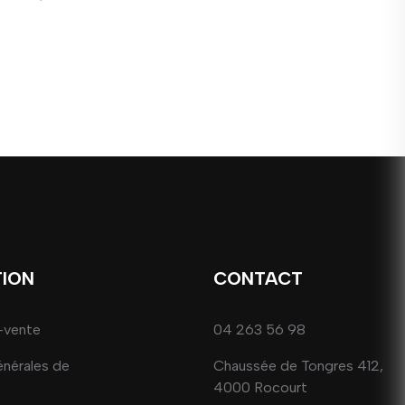
TION
CONTACT
-vente
04 263 56 98
énérales de
Chaussée de Tongres 412,
4000 Rocourt