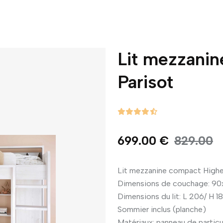
Lit mezzani
Parisot
699.00 €
829.00
Lit mezzanine compact Highe
Dimensions de couchage: 9
Dimensions du lit: L 206/ H 18
Sommier inclus (planche)
Matériaux: panneau de particu