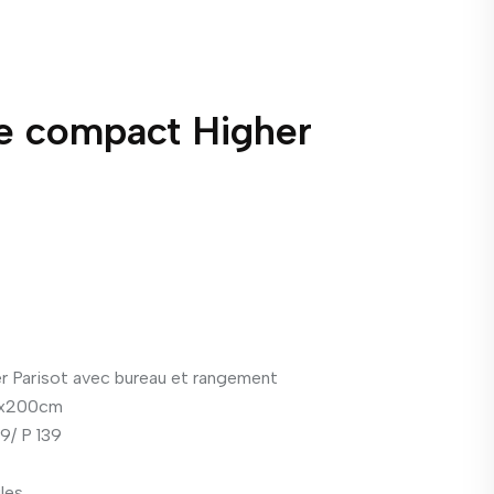
ne compact Higher
r Parisot avec bureau et rangement
0x200cm
9/ P 139
les