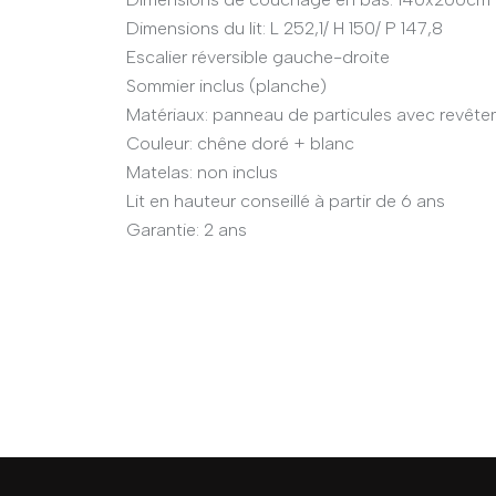
Dimensions du lit: L 252,1/ H 150/ P 147,8
Escalier réversible gauche-droite
Sommier inclus (planche)
Matériaux: panneau de particules avec revêt
Couleur: chêne doré + blanc
Matelas: non inclus
Lit en hauteur conseillé à partir de 6 ans
Garantie: 2 ans