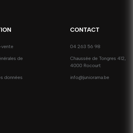
TION
CONTACT
-vente
04 263 56 98
énérales de
Chaussée de Tongres 412,
4000 Rocourt
es données
info@juniorama.be