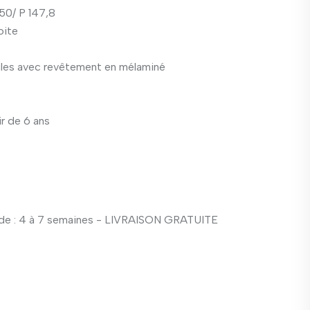
150/ P 147,8
oite
ules avec revêtement en mélaminé
ir de 6 ans
e : 4 à 7 semaines - LIVRAISON GRATUITE