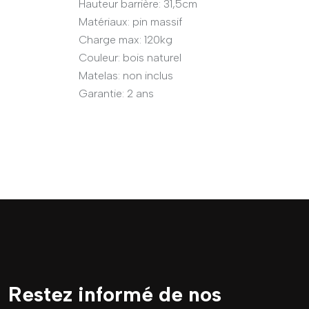
Hauteur barrière: 31,5cm
Matériaux: pin massif
Charge max: 120kg
Couleur: bois naturel
Matelas: non inclus
Garantie: 2 ans
Restez informé de nos