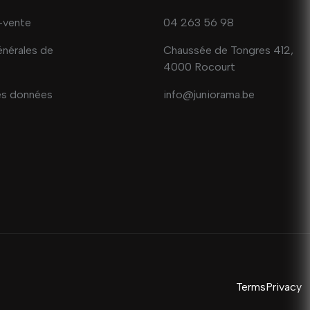
-vente
04 263 56 98
énérales de
Chaussée de Tongres 412,
4000 Rocourt
es données
info@juniorama.be
Terms
Privacy