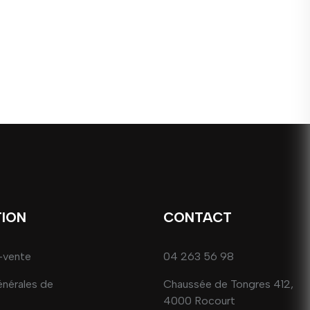
TION
CONTACT
-vente
04 263 56 98
énérales de
Chaussée de Tongres 412,
4000 Rocourt