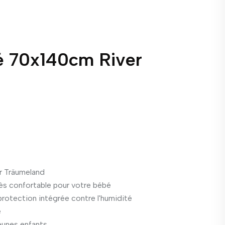
é 70x140cm River
r Träumeland
rès confortable pour votre bébé
protection intégrée contre l'humidité
e
eunes enfants