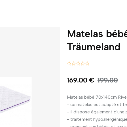
Matelas béb
Träumeland
169.00 €
199.00
Matelas bébé 70x140cm Rive
- ce matelas est adapté et t
- il dispose également d'une 
- traitement hypoallergéniqu
- convient aux bébés et aux j