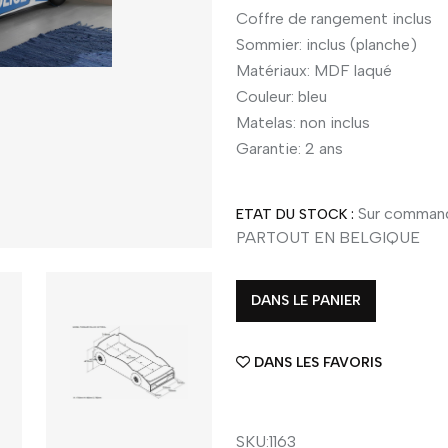
Coffre de rangement inclus
Sommier: inclus (planche)
Matériaux: MDF laqué
Couleur: bleu
Matelas: non inclus
Garantie: 2 ans
Sur command
ETAT DU STOCK :
PARTOUT EN BELGIQUE
DANS LE PANIER
DANS LES FAVORIS
SKU:1163