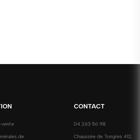
TION
CONTACT
-vente
04 263 56 98
énérales de
Chaussée de Tongres 412,