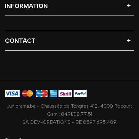
INFORMATION
CONTACT
Juniorama.be - Chaussée de Tongres 412, 4000 Rocourt
Gsm :
0491/08.77.51
SA DEV-CREATIONS - BE 0597.695.489