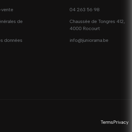
-vente
04 263 56 98
énérales de
Chaussée de Tongres 412,
4000 Rocourt
es données
info@juniorama.be
Terms
Privacy