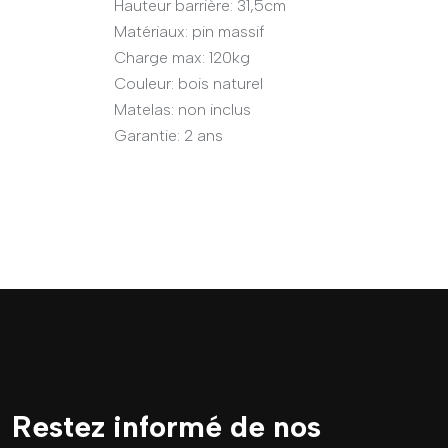
Hauteur barrière: 31,5cm
Matériaux: pin massif
Charge max: 120kg
Couleur: bois naturel
Matelas: non inclus
Garantie: 2 ans
Restez informé de nos