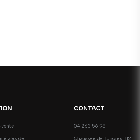
TION
CONTACT
-vente
04 263 56 98
énérales de
Chaussée de Tongres 412,