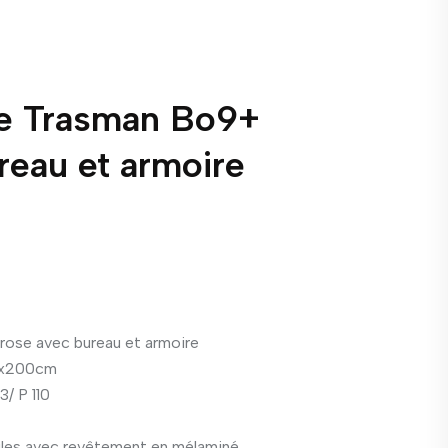
ne Trasman Bo9+
reau et armoire
rose avec bureau et armoire
0x200cm
3/ P 110
ules avec revêtement en mélaminé