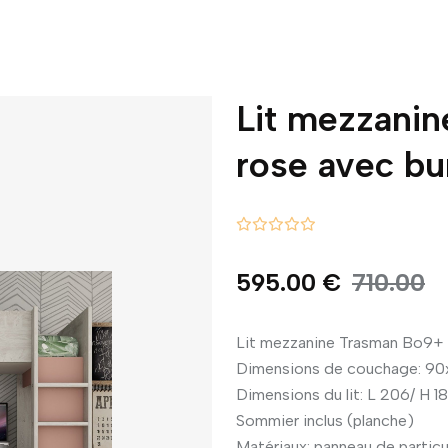
Lit mezzani
rose avec bu
595.00 €
710.00
Lit mezzanine Trasman Bo9+ 
Dimensions de couchage: 9
Dimensions du lit: L 206/ H 18
Sommier inclus (planche)
Matériaux: panneau de partic