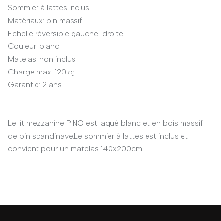
Sommier à lattes inclus
Matériaux: pin massif
Echelle réversible gauche-droite
Couleur: blanc
Matelas: non inclus
Charge max: 120kg
Garantie: 2 ans
Le lit mezzanine PINO est laqué blanc et en bois massif
de pin scandinave.Le sommier à lattes est inclus et
convient pour un matelas 140x200cm.