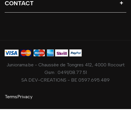
CONTACT
Juniorama.be - Chaussée de Tongres 412, 4000 Rocourt
Gsm :
0491/08.77.51
SA DEV-CREATIONS - BE 0597.695.489
Terms
Privacy