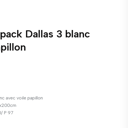
ipack Dallas 3 blanc
pillon
nc avec voile papillon
0x200cm
0/ P 97