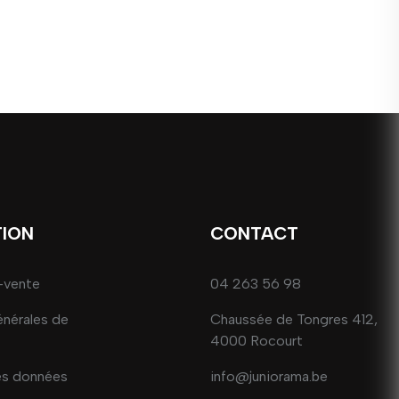
TION
CONTACT
-vente
04 263 56 98
énérales de
Chaussée de Tongres 412,
4000 Rocourt
es données
info@juniorama.be