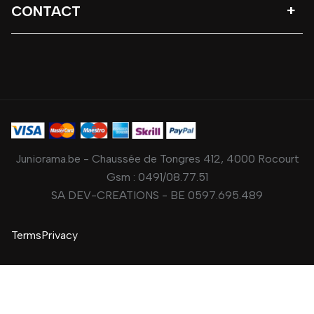
CONTACT
Juniorama.be - Chaussée de Tongres 412, 4000 Rocourt
Gsm :
0491/08.77.51
SA DEV-CREATIONS - BE 0597.695.489
Terms
Privacy