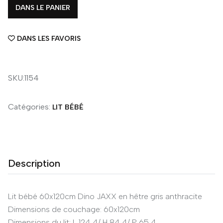
DANS LE PANIER
DANS LES FAVORIS
SKU:1154
Catégories:
LIT BÉBÉ
Description
Lit bébé 60x120cm Dino JAXX en hêtre gris anthracite
Dimensions de couchage: 60x120cm
Dimensions du lit: L 124,4/ H 84,4/ P 65,4