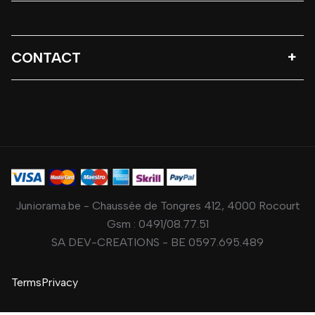
CONTACT
Juniorama.be - Chaussée de Tongres 412, 4000 Rocourt
Gsm :
0491/08.77.51
SA DEV-CREATIONS - BE 0597.695.489
Terms
Privacy