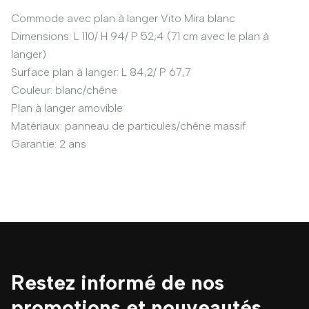
Commode avec plan à langer Vito Mira blanc
Dimensions: L 110/ H 94/ P 52,4 (71 cm avec le plan à
langer)
Surface plan à langer: L 84,2/ P 67,7
Couleur: blanc/chêne
Plan à langer amovible
Matériaux: panneau de particules/chêne massif
Garantie: 2 ans
Restez informé de nos
promotions et nouveautés