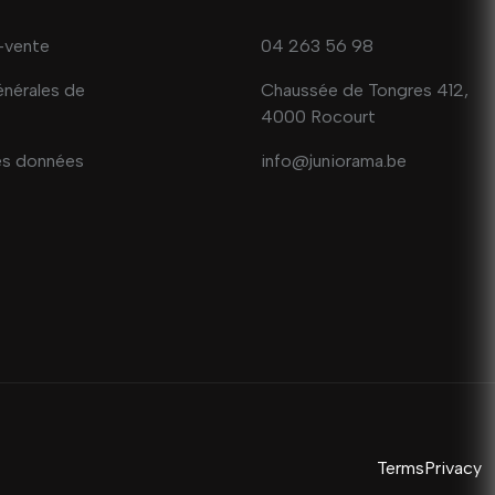
-vente
04 263 56 98
énérales de
Chaussée de Tongres 412,
4000 Rocourt
es données
info@juniorama.be
Terms
Privacy