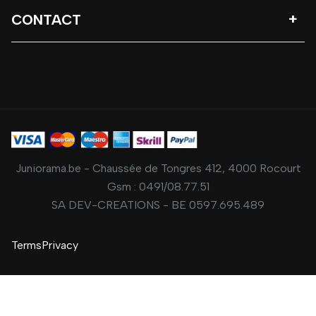
CONTACT
Juniorama.be - Chaussée de Tongres 412, 4000 Rocourt
Gsm :
0491/08.77.51
SA DEV-CREATIONS - BE 0597.695.489
Terms
Privacy