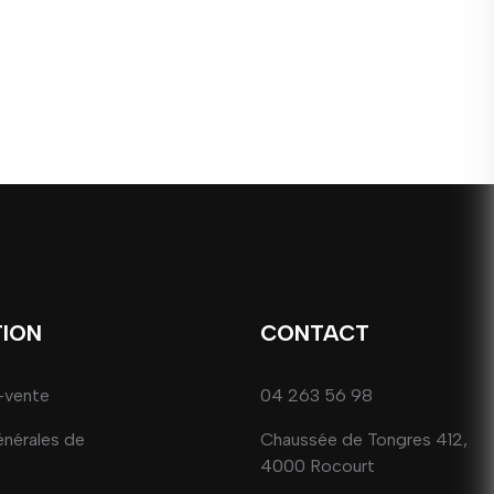
TION
CONTACT
-vente
04 263 56 98
énérales de
Chaussée de Tongres 412,
4000 Rocourt