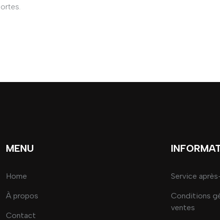
portes.
MENU
INFORMA
Home
Service après
À propos
Conditions g
ventes
Contact