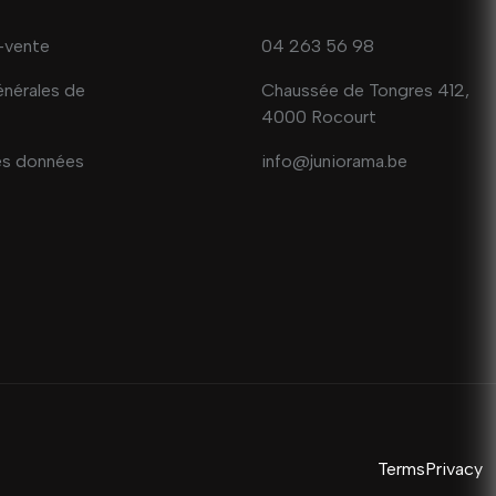
-vente
04 263 56 98
énérales de
Chaussée de Tongres 412,
4000 Rocourt
es données
info@juniorama.be
Terms
Privacy