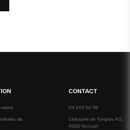
TION
CONTACT
-vente
04 263 56 98
énérales de
Chaussée de Tongres 412,
4000 Rocourt