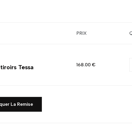
PRIX
168.00 €
iroirs Tessa
quer La Remise