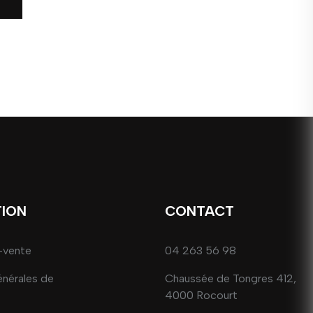
TION
CONTACT
-vente
04 263 56 98
énérales de
Chaussée de Tongres 412,
4000 Rocourt